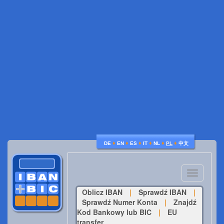
♦
♦
♦
♦
♦
♦
DE
EN
ES
IT
NL
PL
中文
Toggle
navigatio
Oblicz IBAN
|
Sprawdź IBAN
|
Sprawdź Numer Konta
|
Znajdź
Kod Bankowy lub BIC
|
EU
transfer