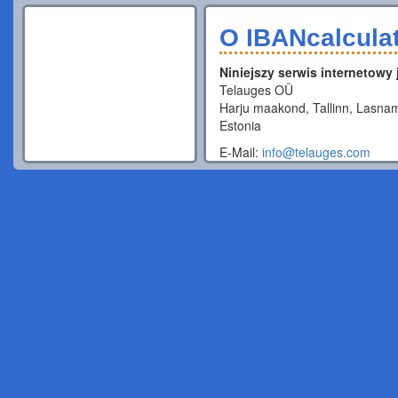
O IBANcalcula
Niniejszy serwis internetowy
Telauges OÜ
Harju maakond, Tallinn, Lasnam
Estonia
E-Mail:
info@telauges.com