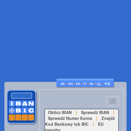
♦
♦
♦
♦
♦
♦
DE
EN
ES
IT
NL
PL
中文
Toggle
navigatio
Oblicz IBAN
|
Sprawdź IBAN
|
Sprawdź Numer Konta
|
Znajdź
Kod Bankowy lub BIC
|
EU
transfer