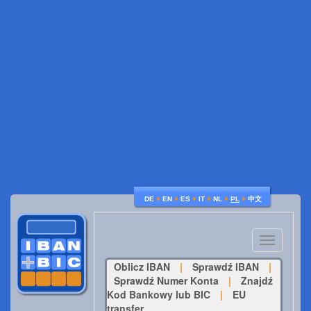
♦
♦
♦
♦
♦
♦
DE
EN
ES
IT
NL
PL
中文
Toggle
navigatio
Oblicz IBAN
|
Sprawdź IBAN
|
Sprawdź Numer Konta
|
Znajdź
Kod Bankowy lub BIC
|
EU
transfer