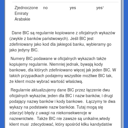
Zjednoczone
no
yes
yes¹
Emiraty
Arabskie
Dane BIC są regularnie kopiowane z oficjalnych wykazów
(zwykle z banków państwowych). Jeśli BIC jest
zdefiniowany jako kod dla jakiegoś banku, wybieramy go
jako jedyny BIC.
Numery BIC podawane w oficjalnych wykazach także
kopiujemy regularnie. Niemniej jednak, bywają kody
bankowe, dla których zdefiniowano więcej jak jeden BIC. W
takich przypadkach podajemy wszystkie możliwe BIC tak,
że klient może wybrać wartość właściwą.
Regularnie aktualizujemy dane BIC przez łączenie dwu
oficjalnych wykazów, jeden dla BIC i nazw banków, i drugi
podający nazwy banków i kody bankowe. Łączymy te dwa
wykazy na podstawie nazw bankóœ. Tutaj mogą się
zdarzyć błędy z uwagi na niekonsekwencje w
nazewnictwie. Także BIC nie zawsze są unikalne,wtedy
klient musi zdecydować, który spośród kilku kandydatów