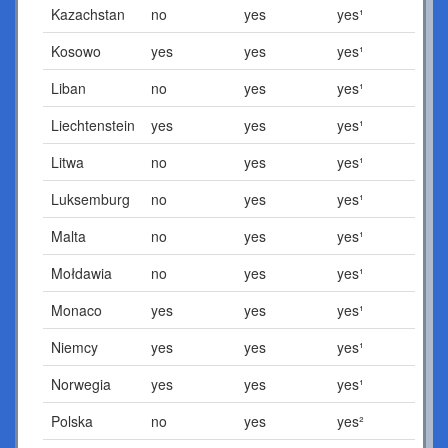
Kazachstan
no
yes
yes¹
Kosowo
yes
yes
yes¹
Liban
no
yes
yes¹
Liechtenstein
yes
yes
yes¹
Litwa
no
yes
yes¹
Luksemburg
no
yes
yes¹
Malta
no
yes
yes¹
Mołdawia
no
yes
yes¹
Monaco
yes
yes
yes¹
Niemcy
yes
yes
yes¹
Norwegia
yes
yes
yes¹
Polska
no
yes
yes²