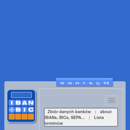
♦
♦
♦
♦
♦
♦
DE
EN
ES
IT
NL
PL
中文
Toggle
navigatio
Zbiór danych banków
|
about
IBANs, BICs, SEPA...
|
Lista
terminów