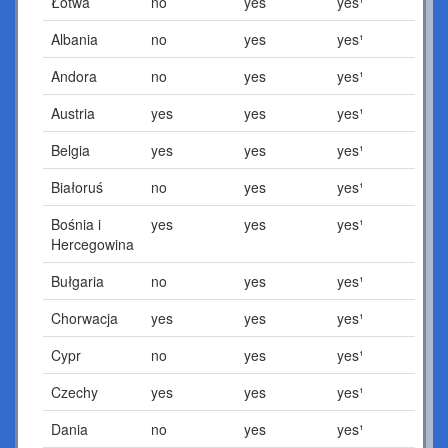
Łotwa
no
yes
yes¹
Albania
no
yes
yes¹
Andora
no
yes
yes¹
Austria
yes
yes
yes¹
Belgia
yes
yes
yes¹
Białoruś
no
yes
yes¹
Bośnia i
yes
yes
yes¹
Hercegowina
Bułgaria
no
yes
yes¹
Chorwacja
yes
yes
yes¹
Cypr
no
yes
yes¹
Czechy
yes
yes
yes¹
Dania
no
yes
yes¹