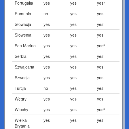
Portugalia
yes
yes
yes³
Rumunia
no
yes
yes¹
Słowacja
yes
yes
yes¹
Słowenia
yes
yes
yes¹
San Marino
yes
yes
yes³
Serbia
yes
yes
yes¹
Szwajcaria
yes
yes
yes¹
Szwecja
yes
yes
yes¹
Turcja
no
yes
yes¹
Węgry
yes
yes
yes¹
Włochy
yes
yes
yes³
Wielka
yes
yes
yes¹
Brytania