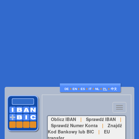
♦
♦
♦
♦
♦
♦
DE
EN
ES
IT
NL
PL
中文
Toggle
navigatio
Oblicz IBAN
|
Sprawdź IBAN
|
Sprawdź Numer Konta
|
Znajdź
Kod Bankowy lub BIC
|
EU
transfer