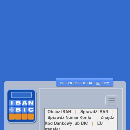
♦
♦
♦
♦
♦
♦
DE
EN
ES
IT
NL
PL
中文
Toggle
navigatio
Oblicz IBAN
|
Sprawdź IBAN
|
Sprawdź Numer Konta
|
Znajdź
Kod Bankowy lub BIC
|
EU
transfer