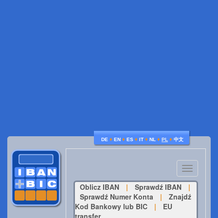
♦
♦
♦
♦
♦
♦
DE
EN
ES
IT
NL
PL
中文
Toggle
navigatio
Oblicz IBAN
|
Sprawdź IBAN
|
Sprawdź Numer Konta
|
Znajdź
Kod Bankowy lub BIC
|
EU
transfer