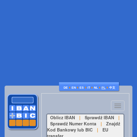
♦
♦
♦
♦
♦
♦
DE
EN
ES
IT
NL
PL
中文
Toggle
navigatio
Oblicz IBAN
|
Sprawdź IBAN
|
Sprawdź Numer Konta
|
Znajdź
Kod Bankowy lub BIC
|
EU
transfer