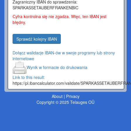
Zagraniczny IBAN do sprawdzenia:
SPARKASSETAUBERFRANKENBIC
Cyfra kontrolna się nie zgadza. Więc, ten IBAN jest
błędny.
Sprawdź kolejny IBAN
Dołącz walidacje IBAN-ów w swoje programy lub strony
internetowe
Wynik w formacie do drukowania
Link to this result:
https://pl.ibancalculator.com/validate/SPARKASSETAUBERFR
About
|
Privacy
Copyright © 2025 Telauges OÜ