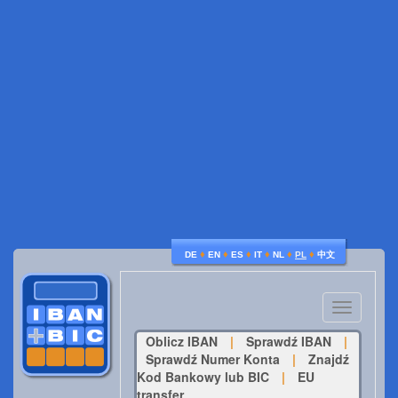
♦
♦
♦
♦
♦
♦
DE
EN
ES
IT
NL
PL
中文
Toggle
navigatio
Oblicz IBAN
|
Sprawdź IBAN
|
Sprawdź Numer Konta
|
Znajdź
Kod Bankowy lub BIC
|
EU
transfer