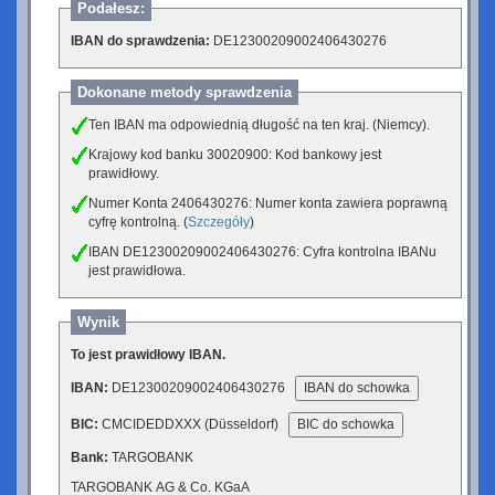
Podałesz:
IBAN do sprawdzenia:
DE12300209002406430276
Dokonane metody sprawdzenia
Ten IBAN ma odpowiednią długość na ten kraj. (Niemcy).
Krajowy kod banku 30020900: Kod bankowy jest
prawidłowy.
Numer Konta 2406430276: Numer konta zawiera poprawną
cyfrę kontrolną. (
Szczegóły
)
IBAN DE12300209002406430276: Cyfra kontrolna IBANu
jest prawidłowa.
Wynik
To jest prawidłowy IBAN.
IBAN:
DE12300209002406430276
IBAN do schowka
BIC:
CMCIDEDDXXX (Düsseldorf)
BIC do schowka
Bank:
TARGOBANK
TARGOBANK AG & Co. KGaA