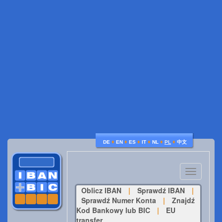
♦
♦
♦
♦
♦
♦
DE
EN
ES
IT
NL
PL
中文
Toggle
navigatio
Oblicz IBAN
|
Sprawdź IBAN
|
Sprawdź Numer Konta
|
Znajdź
Kod Bankowy lub BIC
|
EU
transfer