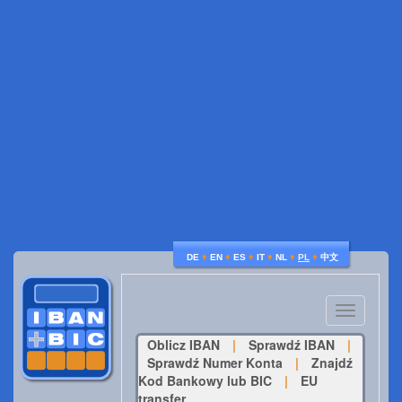
♦
♦
♦
♦
♦
♦
DE
EN
ES
IT
NL
PL
中文
Toggle
navigatio
Oblicz IBAN
|
Sprawdź IBAN
|
Sprawdź Numer Konta
|
Znajdź
Kod Bankowy lub BIC
|
EU
transfer