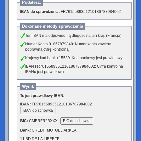
Podałesz:
IBAN do sprawdzenia:
FR7615589351210186787984002
Dokonane metody sprawdzenia
Ten IBAN ma odpowiednią długość na ten kraj. (Francja).
Numer Konta 01867879840: Numer konta zawiera
poprawną cyfrę kontrolną.
Krajowy kod banku 15589: Kod bankowy jest prawidłowy.
IBAN FR7615589351210186787984002: Cyfra kontrolna
IBANu jest prawidłowa.
Wynik
To jest prawidłowy IBAN.
IBAN:
FR7615589351210186787984002
IBAN do schowka
BIC:
CMBRFR2BXXX
BIC do schowka
Bank:
CREDIT MUTUEL ARKEA
11 BD DE LA LIBERTE