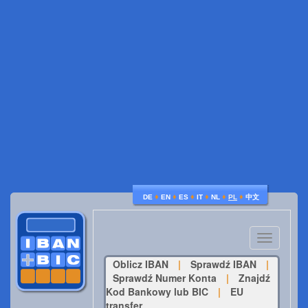
♦
♦
♦
♦
♦
♦
DE
EN
ES
IT
NL
PL
中文
Toggle
navigatio
Oblicz IBAN
|
Sprawdź IBAN
|
Sprawdź Numer Konta
|
Znajdź
Kod Bankowy lub BIC
|
EU
transfer