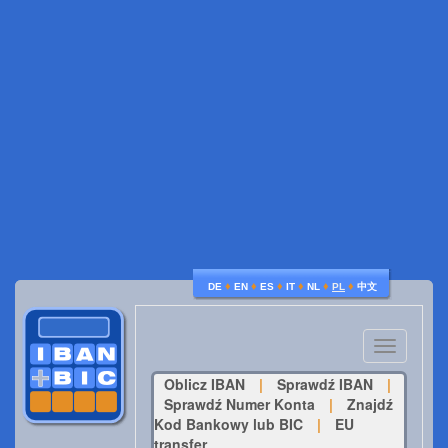
♦
♦
♦
♦
♦
♦
DE
EN
ES
IT
NL
PL
中文
Toggle
navigatio
Oblicz IBAN
|
Sprawdź IBAN
|
Sprawdź Numer Konta
|
Znajdź
Kod Bankowy lub BIC
|
EU
transfer