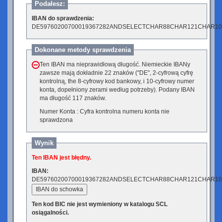
Podałesz:
IBAN do sprawdzenia:
DE59760200700019367282ANDSELECTCHAR88CHAR121CHAR
Dokonane metody sprawdzenia
Ten IBAN ma nieprawidłową długość. Niemieckie IBANy
zawsze mają dokładnie 22 znaków ("DE", 2-cyfrową cyfrę
kontrolną, the 8-cyfrowy kod bankowy, i 10-cyfrowy numer
konta, dopełniony zerami według potrzeby). Podany IBAN
ma długość 117 znaków.
Numer Konta : Cyfra kontrolna numeru konta nie
sprawdzona
Wynik
Ten IBAN jest błędny.
IBAN:
DE59760200700019367282ANDSELECTCHAR88CHAR121CHAR
IBAN do schowka
Ten kod BIC nie jest wymieniony w katalogu SCL
osiągalności.