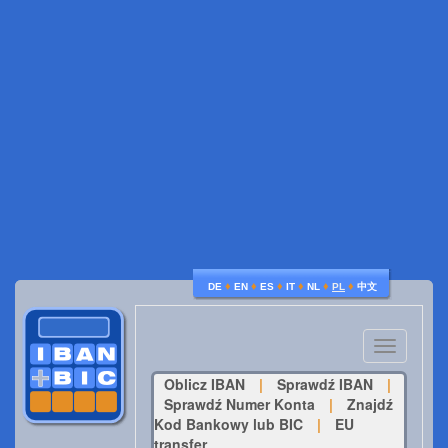
♦
♦
♦
♦
♦
♦
DE
EN
ES
IT
NL
PL
中文
Toggle
navigatio
Oblicz IBAN
|
Sprawdź IBAN
|
Sprawdź Numer Konta
|
Znajdź
Kod Bankowy lub BIC
|
EU
transfer