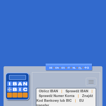
♦
♦
♦
♦
♦
♦
DE
EN
ES
IT
NL
PL
中文
Toggle
navigatio
Oblicz IBAN
|
Sprawdź IBAN
|
Sprawdź Numer Konta
|
Znajdź
Kod Bankowy lub BIC
|
EU
transfer