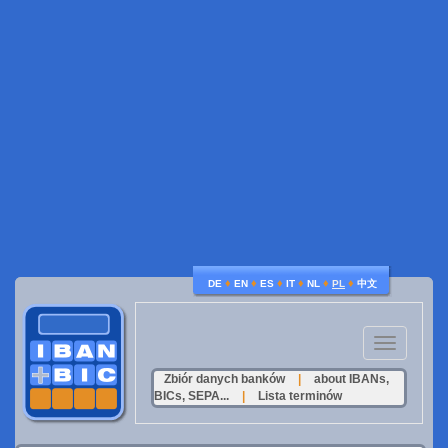
♦
♦
♦
♦
♦
♦
DE
EN
ES
IT
NL
PL
中文
Toggle
navigation
Zbiór danych banków
|
about IBANs,
BICs, SEPA...
|
Lista terminów