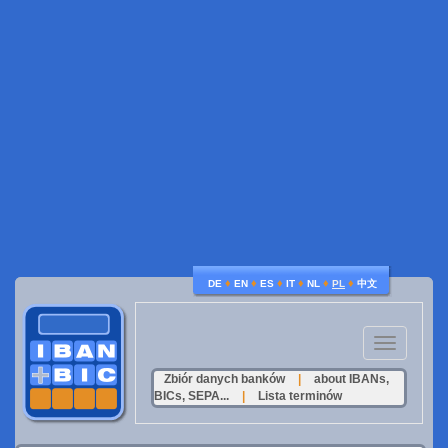
♦
♦
♦
♦
♦
♦
DE
EN
ES
IT
NL
PL
中文
Toggle
navigation
Zbiór danych banków
|
about IBANs,
BICs, SEPA...
|
Lista terminów