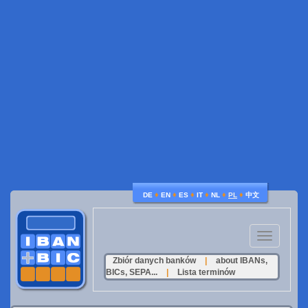
♦
♦
♦
♦
♦
♦
DE
EN
ES
IT
NL
PL
中文
Toggle
navigation
Zbiór danych banków
|
about IBANs,
BICs, SEPA...
|
Lista terminów