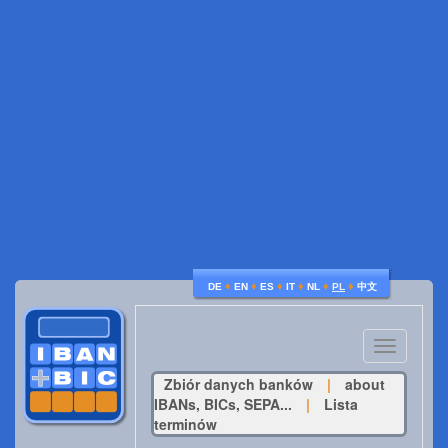
♦
♦
♦
♦
♦
♦
DE
EN
ES
IT
NL
PL
中文
Toggle
navigatio
Zbiór danych banków
|
about
IBANs, BICs, SEPA...
|
Lista
terminów