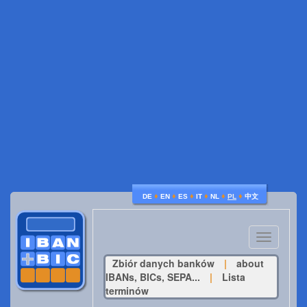
♦
♦
♦
♦
♦
♦
DE
EN
ES
IT
NL
PL
中文
Toggle
navigatio
Zbiór danych banków
|
about
IBANs, BICs, SEPA...
|
Lista
terminów