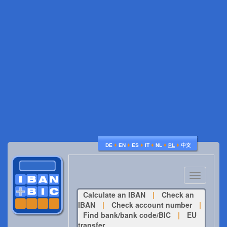
♦
♦
♦
♦
♦
♦
DE
EN
ES
IT
NL
PL
中文
Toggle
navigatio
Calculate an IBAN
|
Check an
IBAN
|
Check account number
|
Find bank/bank code/BIC
|
EU
transfer