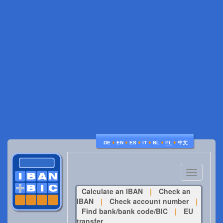
♦
♦
♦
♦
♦
♦
DE
EN
ES
IT
NL
PL
中文
Toggle
navigatio
Calculate an IBAN
|
Check an
IBAN
|
Check account number
|
Find bank/bank code/BIC
|
EU
transfer