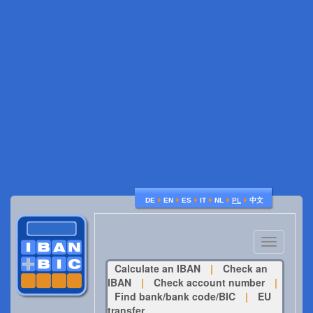
♦
♦
♦
♦
♦
♦
DE
EN
ES
IT
NL
PL
中文
Toggle
navigatio
Calculate an IBAN
|
Check an
IBAN
|
Check account number
|
Find bank/bank code/BIC
|
EU
transfer