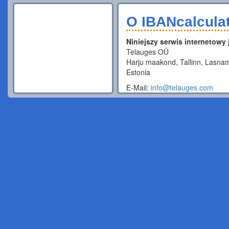
O IBANcalcula
Niniejszy serwis internetowy
Telauges OÜ
Harju maakond, Tallinn, Lasnam
Estonia
E-Mail:
info@telauges.com