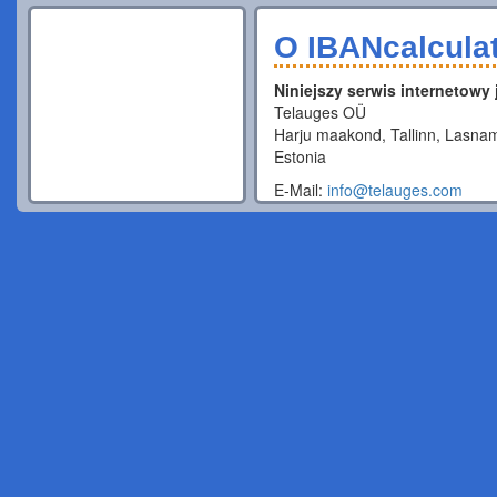
O IBANcalcula
Niniejszy serwis internetowy
Telauges OÜ
Harju maakond, Tallinn, Lasnam
Estonia
E-Mail:
info@telauges.com