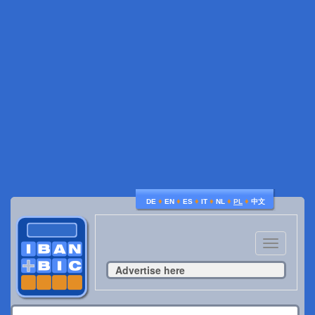
♦
♦
♦
♦
♦
♦
DE
EN
ES
IT
NL
PL
中文
Toggle
navigatio
Advertise here