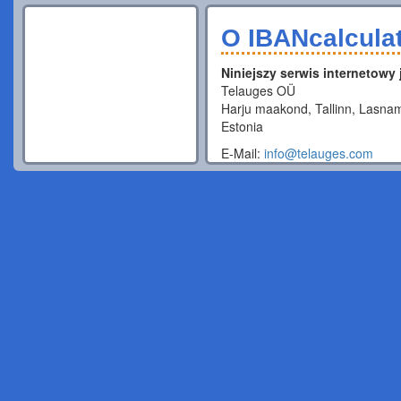
O IBANcalcula
Niniejszy serwis internetowy
Telauges OÜ
Harju maakond, Tallinn, Lasnam
Estonia
E-Mail:
info@telauges.com