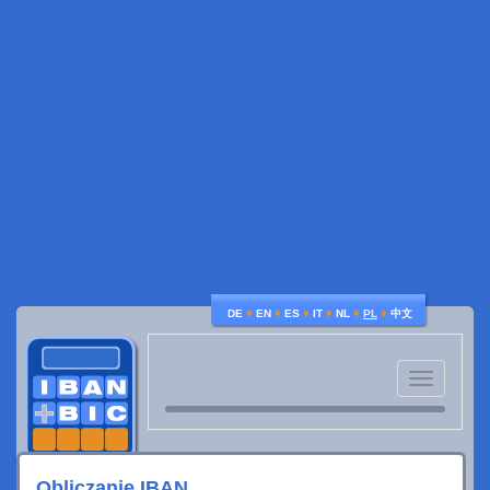
♦
♦
♦
♦
♦
♦
DE
EN
ES
IT
NL
PL
中文
Toggle
navigatio
Obliczanie IBAN