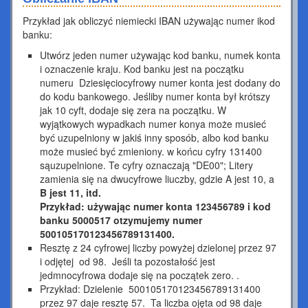
Przykład jak obliczyć niemiecki IBAN używając numer ikod
banku:
Utwórz jeden numer używając kod banku, numek konta
i oznaczenie kraju. Kod banku jest na początku
numeru Dziesięciocyfrowy numer konta jest dodany do
do kodu bankowego. Jeśliby numer konta był krótszy
jak 10 cyft, dodaje się zera na początku. W
wyjątkowych wypadkach numer konya może musieć
być uzupelniony w jakiś inny sposób, albo kod banku
może musieć być zmieniony. w końcu cyfry 131400
sąuzupelnione. Te cyfry oznaczają "DE00"; Litery
zamienia się na dwucyfrowe liuczby, gdzie A jest 10, a
B jest 11, itd.
Przykład: używając numer konta 123456789 i kod
banku 5000517 otzymujemy numer
500105170123456789131400.
Resztę z 24 cyfrowej liczby powyżej dzielonej przez 97
i odjętej od 98. Jeśli ta pozostałość jest
jedmnocyfrowa dodaje się na początek zero. .
Przykład: Dzielenie 500105170123456789131400
przez 97 daje resztę 57. Ta liczba ojęta od 98 daje