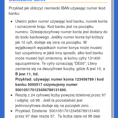
Przykład jak obliczyć niemiecki IBAN używając numer ikod
banku:
Utwórz jeden numer używając kod banku, numek konta
i oznaczenie kraju. Kod banku jest na początku
numeru Dziesięciocyfrowy numer konta jest dodany do
do kodu bankowego. Jeśliby numer konta był krótszy
jak 10 cyft, dodaje się zera na początku. W
wyjątkowych wypadkach numer konya może musieć
być uzupelniony w jakiś inny sposób, albo kod banku
może musieć być zmieniony. w końcu cyfry 131400
sąuzupelnione. Te cyfry oznaczają "DE00"; Litery
zamienia się na dwucyfrowe liuczby, gdzie A jest 10, a
B jest 11, itd.
Przykład: używając numer konta 123456789 i kod
banku 5000517 otzymujemy numer
500105170123456789131400.
Resztę z 24 cyfrowej liczby powyżej dzielonej przez 97
i odjętej od 98. Jeśli ta pozostałość jest
jedmnocyfrowa dodaje się na początek zero. .
Przykład: Dzielenie 500105170123456789131400
przez 97 daje resztę 57. Ta liczba ojęta od 98 daje