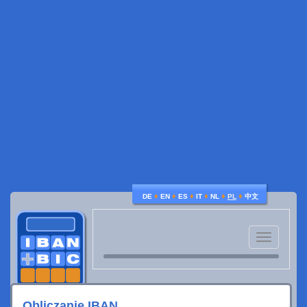
♦
♦
♦
♦
♦
♦
DE
EN
ES
IT
NL
PL
中文
Toggle
navigatio
Obliczanie IBAN