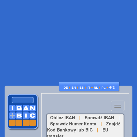
♦
♦
♦
♦
♦
♦
DE
EN
ES
IT
NL
PL
中文
Toggle
navigatio
Oblicz IBAN
|
Sprawdź IBAN
|
Sprawdź Numer Konta
|
Znajdź
Kod Bankowy lub BIC
|
EU
transfer