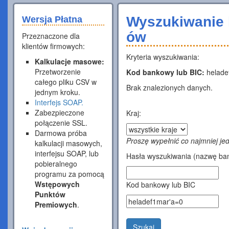
Wyszukiwanie 
Wersja Płatna
ów
Przeznaczone dla
klientów firmowych:
Kryteria wyszukiwania:
Kalkulacje masowe:
Przetworzenie
Kod bankowy lub BIC:
helade
całego pliku CSV w
Brak znalezionych danych.
jednym kroku.
Interfejs SOAP.
Zabezpieczone
Kraj:
połączenie SSL.
Darmowa próba
Proszę wypełnić co najmniej je
kalkulacji masowych,
interfejsu SOAP, lub
Hasła wyszukiwania (nazwę ban
pobieralnego
programu za pomocą
Wstępowych
Kod bankowy lub BIC
Punktów
Premiowych
.
Szukaj