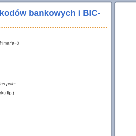
kodów bankowych i BIC-
f1mar'a=0
dno pole:
ku itp.)