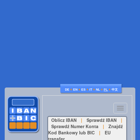
♦
♦
♦
♦
♦
♦
DE
EN
ES
IT
NL
PL
中文
Toggle
navigatio
Oblicz IBAN
|
Sprawdź IBAN
|
Sprawdź Numer Konta
|
Znajdź
Kod Bankowy lub BIC
|
EU
transfer